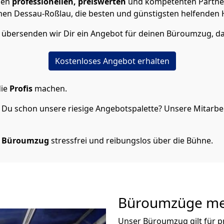
nen
professionellen,
preiswerten
und kompetenten Partner 
n Dessau-Roßlau, die besten und günstigsten helfenden 
 übersenden wir Dir ein Angebot für deinen Büroumzug, da
Kostenloses Angebot erhalten
die
Profis
machen.
Du schon unsere riesige Angebotspalette? Unsere Mitarbeit
n Büroumzug
stressfrei und reibungslos über die Bühne.
Büroumzüge meh
Unser Büroumzug gilt für p