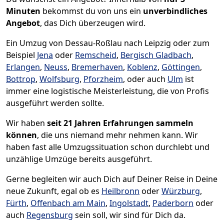
Minuten
bekommst du von uns ein
unverbindliches
Angebot
, das Dich überzeugen wird.
Ein Umzug von Dessau-Roßlau nach Leipzig oder zum
Beispiel
Jena
oder
Remscheid
,
Bergisch Gladbach
,
Erlangen
,
Neuss
,
Bremer­haven
,
Koblenz
,
Göttingen
,
Bottrop
,
Wolfsburg
,
Pforzheim
, oder auch
Ulm
ist
immer eine logistische Meisterleistung, die von Profis
ausgeführt werden sollte.
Wir haben
seit
21 Jahren Erfahrungen sammeln
können
, die uns niemand mehr nehmen kann. Wir
haben fast alle Umzugssituation schon durchlebt und
unzählige Umzüge bereits ausgeführt.
Gerne begleiten wir auch Dich auf Deiner Reise in Deine
neue Zukunft, egal ob es
Heilbronn
oder
Würzburg
,
Fürth
,
Offenbach am Main
,
Ingolstadt
,
Paderborn
oder
auch
Regensburg
sein soll, wir sind für Dich da.