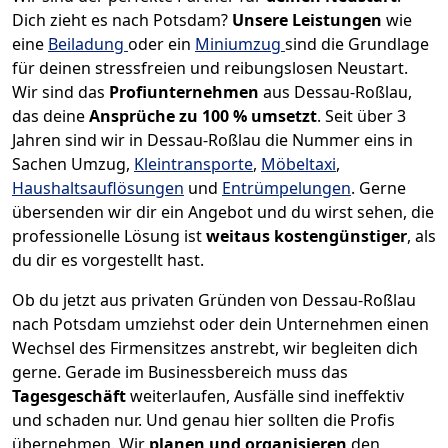
Dich zieht es nach Potsdam?
Unsere Leistungen
wie
eine
Beiladung
oder ein
Miniumzug
sind die Grundlage
für deinen stressfreien und reibungslosen Neustart.
Wir sind das
Profiunternehmen
aus Dessau-Roßlau,
das deine
Ansprüche zu 100 % umsetzt
. Seit über 3
Jahren sind wir in Dessau-Roßlau die Nummer eins in
Sachen Umzug,
Kleintransporte
,
Möbeltaxi
,
Haushaltsauflösungen
und
Entrümpelungen
.
Gerne
übersenden wir dir ein Angebot und du wirst sehen, die
professionelle Lösung ist
weitaus kostengünstiger
, als
du dir es vorgestellt hast.
Ob du jetzt aus privaten Gründen von Dessau-Roßlau
nach Potsdam umziehst oder dein Unternehmen einen
Wechsel des Firmensitzes anstrebt, wir begleiten dich
gerne. Gerade im Businessbereich muss das
Tagesgeschäft
weiterlaufen, Ausfälle sind ineffektiv
und schaden nur. Und genau hier sollten die Profis
übernehmen.
Wir
planen und organisieren
den