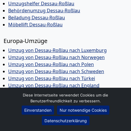
Umzugshelfer Dessau-Roßlau
Behördenumzug Dessau-Roßlau
Beiladung Dessau-Roßlau
Möbellift Dessau-Roßlau
Europa-Umzüge
Umzug von Dessau-Roßlau nach Luxemburg
Umzug von Dessau-Roßlau nach Norwegen
Umzug von Dessau-Roßlau nach Polen
Umzug von Dessau-Roßlau nach Schweden
Umzug von Dessau-Roßlau nach Türkei
Umzug von Dessau-Roßlau nach England
Umzug von Dessau-Roßlau nach Griechenland
Diese Internetseite verwendet Cookies um die
Umzug von Dessau-Roßlau nach Italien
Benutzerfreundlichkeit zu verbessern.
Umzug von Dessau-Roßlau nach Niederlande
Einverstanden
Nur notwendige Cookies
Umzug von Dessau-Roßlau nach Frankreich
Umzug von Dessau-Roßlau nach Österreich
Datenschutzerklärung
Umzug von Dessau-Roßlau nach Dänemark