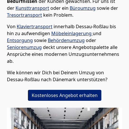
Bedürfnissen
der Kunden gewachsen. Für uns ist
der
Kunsttransport
oder ein
Büroumzug
sowie der
Tresortransport
kein Problem.
Von
Klaviertransport
innerhalb
Dessau-Roßlau
bis
hin zu aufwendigen
Möbeleinlagerung
und
Entsorgung
sowie
Behördenumzug
oder
Seniorenumzug
deckt unsere Angebotspalette alle
Ansprüche eines modernen Umzugsunternehmens
ab.
Wie können wir Dich bei Deinem Umzug von
Dessau-Roßlau
nach Dänemark
unterstützen?
Kostenloses Angebot erhalten