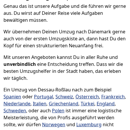
Genau das ist unsere Aufgabe und die führen wir gerne
aus. Du wirst auf Deiner Reise viele Aufgaben
bewältigen müssen.
Wir übernehmen Deinen Umzug nach Dänemark gerne
auch von der ersten Umzugskiste an, dann hast Du den
Kopf für einen strukturierten Neuanfang frei.
Mit unseren Angeboten kannst Du in aller Ruhe und
unverbindlich
eine Entscheidung treffen. Dass wir die
besten Umzugshelfer in der Stadt haben, das erleben
wir täglich.
Ein Umzug von Dessau-Roßlau nach zum Beispiel
Spanien
oder
Portugal
,
Schweiz
,
Österreich
,
Frankreich
,
Niederlande
,
Italien
,
Griechenland
,
Türkei
,
England
,
Schweden
, oder auch
Polen
ist immer eine logistische
Meisterleistung, die von Profis ausgeführt werden
sollte, wir dürfen
Norwegen
und
Luxemburg
nicht